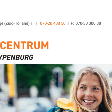
Tel:
ge (Zuid-Holland)
070-20 400 50
070-30 300 88
en