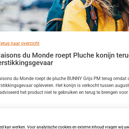
zondheid.net
nu
kinformatie
nu
erug naar overzicht
verleningen
nu
aisons du Monde roept Pluche konijn ter
erstikkingsgevaar
enregeling
nu
isons du Monde roept de pluche BUNNY Grijs PM terug omdat d
heidsinformatie
rstikkingsgevaar opleveren. Het konijn is verkocht tussen aug
nu
s
adviseerd het product niet te gebruiken en terug te brengen voor 
nu
es het hele artikel op:
Nationale zorggids
blicatiedatum:
20-01-2026
oed kan werken. Voor analytische cookies en externe inhoud vragen wij 