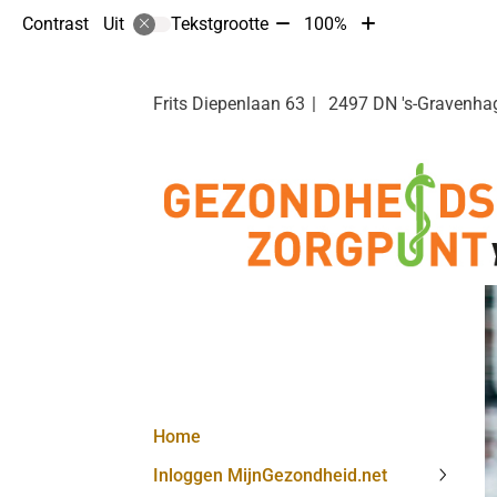
Tekst
Tekst
Contrast
Tekstgrootte
100%
Uit
verkleinen
vergroten
met
met
10%
10%
Frits Diepenlaan
63
2497 DN
's-Gravenha
Hoofdmenu
Home
Inloggen MijnGezondheid.net
Inlogg