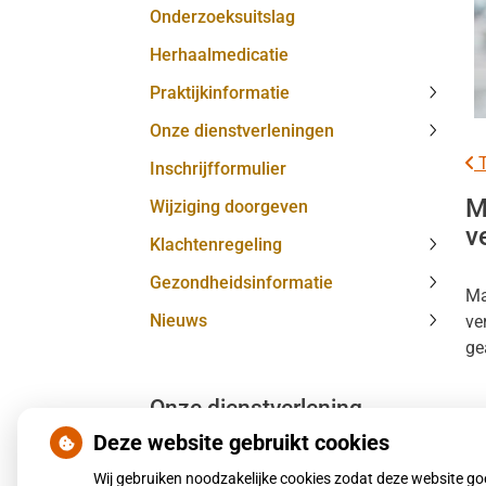
Onderzoeksuitslag
MijnGe
subme
Herhaalmedicatie
Praktijkinformatie
Praktij
Onze dienstverleningen
subme
Onze
T
Inschrijfformulier
dienst
subme
M
Wijziging doorgeven
v
Klachtenregeling
Klacht
Gezondheidsinformatie
subme
Ma
Gezond
Nieuws
ve
subme
Nieuw
ge
subme
Onze dienstverlening
Le
Deze website gebruikt cookies
Pu
Huisartsenzorg
Wij gebruiken noodzakelijke cookies zodat deze website g