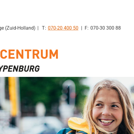
Tel:
ge (Zuid-Holland)
070-20 400 50
070-30 300 88
en