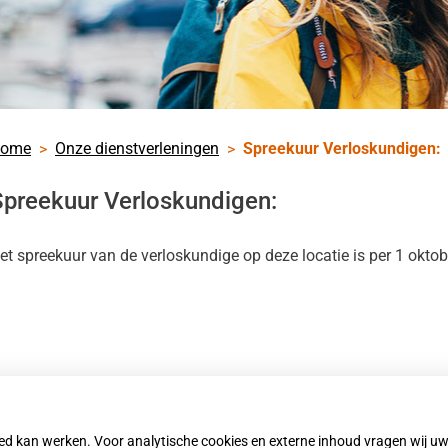
zondheid.net
nu
kinformatie
nu
ome
Onze dienstverleningen
Spreekuur Verloskundigen:
verleningen
nu
Spreekuur Verloskundigen:
enregeling
et spreekuur van de verloskundige op deze locatie is per 1 okto
nu
heidsinformatie
nu
s
nu
oed kan werken. Voor analytische cookies en externe inhoud vragen wij 