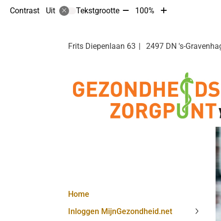
Tekst
Tekst
Contrast
Tekstgrootte
100%
Uit
verkleinen
vergroten
met
met
10%
10%
Frits Diepenlaan
63
2497 DN
's-Gravenha
Hoofdmenu
Home
Inloggen MijnGezondheid.net
Inlogg