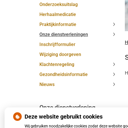
Onderzoeksuitslag
MijnGe
subme
Herhaalmedicatie
Praktijkinformatie
Praktij
Onze dienstverleningen
subme
Onze
H
Inschrijfformulier
dienst
subme
Wijziging doorgeven
Klachtenregeling
Klacht
H
Gezondheidsinformatie
subme
Gezond
Nieuws
subme
Nieuw
subme
Onze dienstverlening
Deze website gebruikt cookies
Huisartsenzorg
Wij gebruiken noodzakelijke cookies zodat deze website g